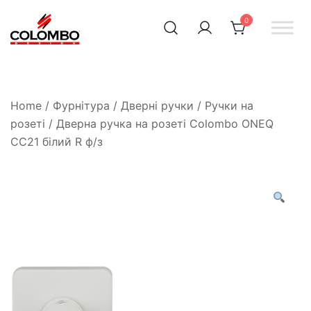
0
Офіційний інтернет-
Colombodesign
Україна
магазин Colombo Design
в Україні
Home
/
Фурнітура
/
Дверні ручки
/
Ручки на
розеті
/ Дверна ручка на розеті Colombo ONEQ
CC21 білий R ф/з