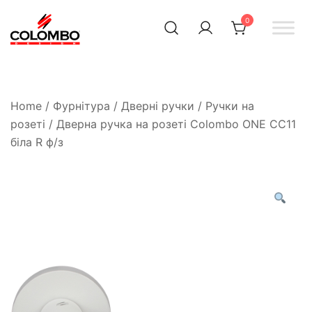
0
Офіційний інтернет-
Colombodesign
Україна
магазин Colombo Design
в Україні
Home
/
Фурнітура
/
Дверні ручки
/
Ручки на
розеті
/ Дверна ручка на розеті Colombo ONE CC11
біла R ф/з