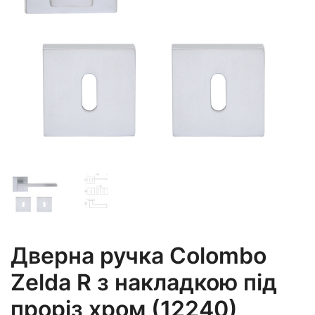
Дверна ручка Colombo
Zelda R з накладкою під
проріз хром (12240)