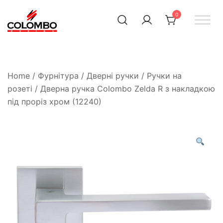
0
Офіційний інтернет-
Colombodesign
Україна
магазин Colombo Design
в Україні
Home
/
Фурнітура
/
Дверні ручки
/
Ручки на
розеті
/ Дверна ручка Colombo Zelda R з накладкою
під проріз хром (12240)