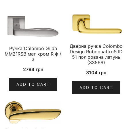
Дверна ручка Colombo
Ручка Colombo Gilda
Design RoboquattroS ID
MM21RSB мат хром R ф /
51 полірована латунь
з
(33566)
2794
грн
3104
грн
ADD TO CART
ADD TO CART