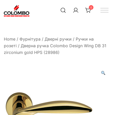
0
Офіційний інтернет-
Colombodesign
Україна
магазин Colombo Design
в Україні
Home
/
Фурнітура
/
Дверні ручки
/
Ручки на
розеті
/ Дверна ручка Colombo Design Wing DB 31
zirconium gold HPS (28986)