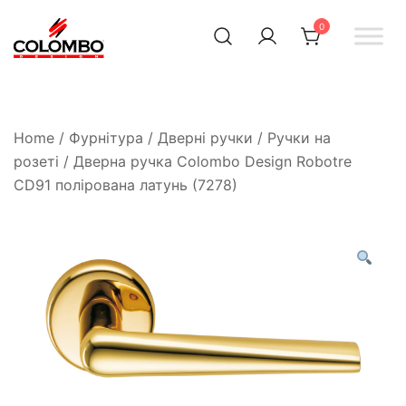
0
Офіційний інтернет-
Colombodesign
Україна
магазин Colombo Design
в Україні
Home
/
Фурнітура
/
Дверні ручки
/
Ручки на
розеті
/ Дверна ручка Colombo Design Robotre
CD91 полірована латунь (7278)