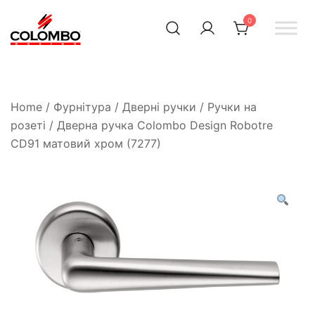
0
Офіційний інтернет-
Colombodesign
Україна
магазин Colombo Design
в Україні
Home
/
Фурнітура
/
Дверні ручки
/
Ручки на
розеті
/ Дверна ручка Colombo Design Robotre
CD91 матовий хром (7277)