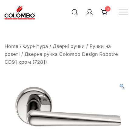
0
Офіційний інтернет-
Colombodesign
Україна
магазин Colombo Design
в Україні
Home
/
Фурнітура
/
Дверні ручки
/
Ручки на
розеті
/ Дверна ручка Colombo Design Robotre
CD91 хром (7281)