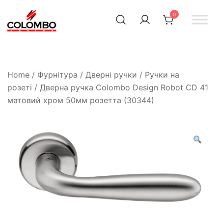
0
Офіційний інтернет-
Colombodesign
Україна
магазин Colombo Design
в Україні
Home
/
Фурнітура
/
Дверні ручки
/
Ручки на
розеті
/ Дверна ручка Colombo Design Robot CD 41
матовий хром 50мм розетта (30344)