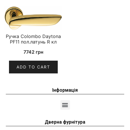
Ручка Colombo Daytona
PF11 пол.латунь R кл
7742
грн
ADD TO CART
Інформація
Дверна фурнітура