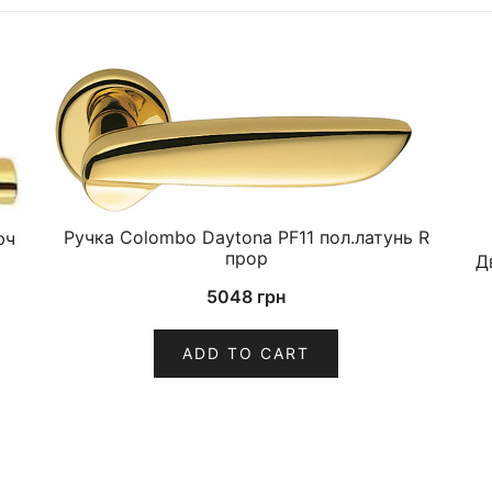
Ручка Colombo Daytona PF11 пол.латунь R
юч
прор
Д
5048
грн
ADD TO CART