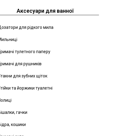
Аксесуари для ванної
озатори для рідкого мила
Мильниці
римачі тулетного паперу
римачі для рушників
такни для зубних щіток
тійки та йоржики туалетні
Полиці
ішалки, гачки
ідра, кошики