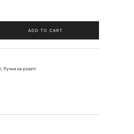
ADD TO CART
і
,
Ручки на розеті