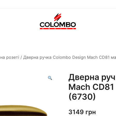
Офіційний інтернет-
Colombodesign
магазин Colombo Design
Україна
в Україні
на розеті
/ Дверна ручка Colombo Design Mach CD81 ма
Дверна руч
Mach CD81 
(6730)
3149
грн