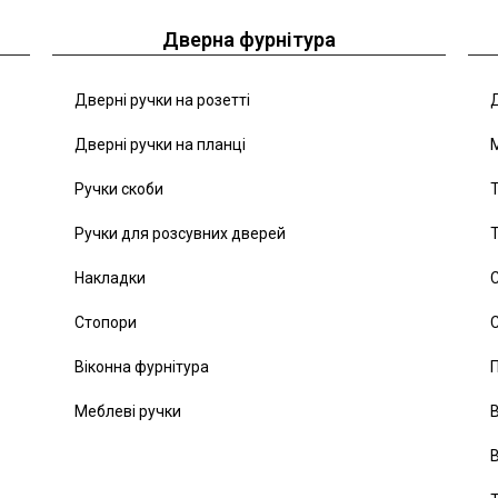
Дверна фурнітура
Дверні ручки на розетті
Д
Дверні ручки на планці
Ручки скоби
Т
Ручки для розсувних дверей
Т
Накладки
С
Стопори
С
Віконна фурнітура
Меблеві ручки
В
В