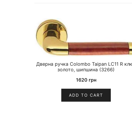
Дверна ручка Colombo Taipan LC11 R кл
золото, шипшина (3266)
1620
грн
ADD TO CART