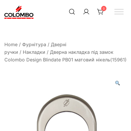
0
Офіційний інтернет-
Colombodesign
Україна
магазин Colombo Design
в Україні
Home
/
Фурнітура
/
Дверні
ручки
/
Накладки
/ Дверна накладка під замок
Colombo Design Blindate PB01 матовий нікель(15961)