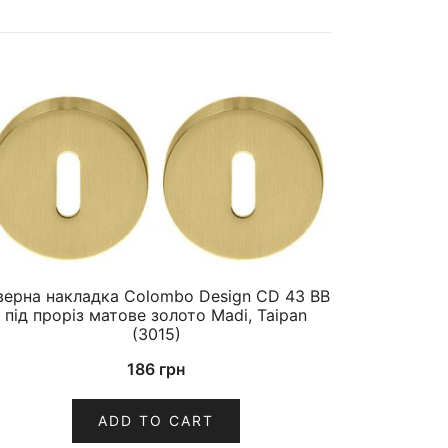
верна накладка Colombo Design CD 43 BB
під проріз матове золото Madi, Taipan
(3015)
186
грн
ADD TO CART