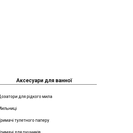
Аксесуари для ванної
озатори для рідкого мила
Мильниці
римачі тулетного паперу
римачі для рушників