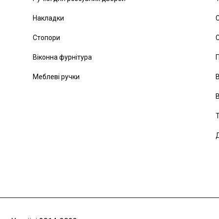
Накладки
С
Стопори
С
Віконна фурнітура
Меблеві ручки
В
В
Т
Д