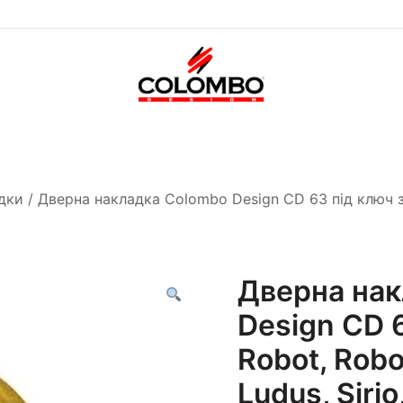
Офіційний інтернет-
Colombodesign
магазин Colombo Design
Україна
в Україні
дки
/ Дверна накладка Colombo Design CD 63 під ключ зол
Дверна нак
Design CD 
Robot, Robod
Ludus, Siri