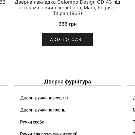
BB
Дверна накладка Colombo Design CD 43 під
ключ матовий нікельLibra, Madi, Pegaso,
Taipan (963)
366
грн
ADD TO CART
Дверна фурнітура
Дверні ручки на розетті
Д
Дверні ручки на планці
Ручки скоби
Т
Ручки для розсувних дверей
Т