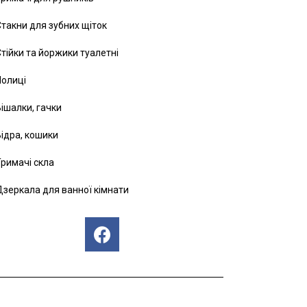
такни для зубних щіток
тійки та йоржики туалетні
Полиці
ішалки, гачки
ідра, кошики
римачі скла
зеркала для ванної кімнати