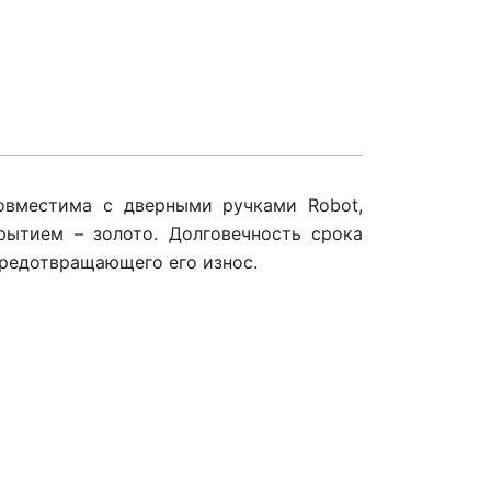
овместима с дверными ручками Robot,
крытием – золото. Долговечность срока
предотвращающего его износ.