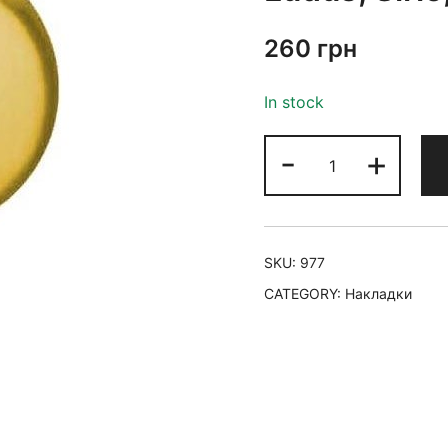
260
грн
In stock
-
+
SKU:
977
CATEGORY:
Накладки