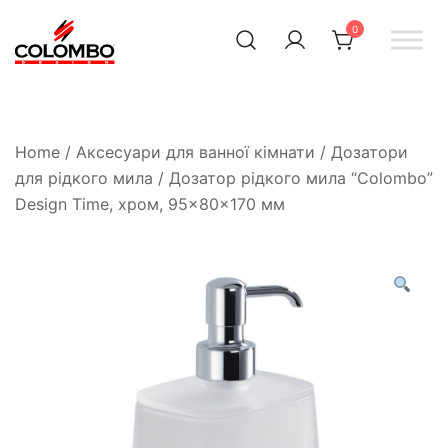
0
Офіційний інтернет-
Colombodesign
Україна
магазин Colombo Design
в Україні
Home
/
Аксесуари для ванної кімнати
/
Дозатори
для рідкого мила
/ Дозатор рідкого мила “Colombo”
Design Time, хром, 95×80×170 мм