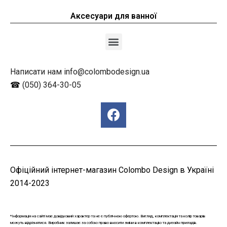
Аксесуари для ванної
Написати нам info@colombodesign.ua
☎
(050) 364-30-05
Офіційний інтернет-магазин Colombo Design в Україні
2014-2023
*Інформація на сайті має довідковий характер та не є публічною офертою. Вигляд, комплектація та колір товарів
можуть відрізнятися. Виробник залишає за собою право вносити зміни в комплектацію та дизайн приладів.