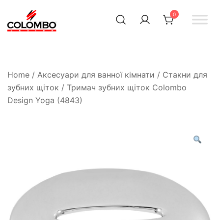
0
Офіційний інтернет-
Colombodesign
Україна
магазин Colombo Design
в Україні
Home
/
Аксесуари для ванної кімнати
/
Стакни для
зубних щіток
/ Тримач зубних щіток Colombo
Design Yoga (4843)