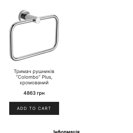
Тримач рушників
“Colombo” Plus,
хромований
4863
грн
ADD TO CART
Інформація