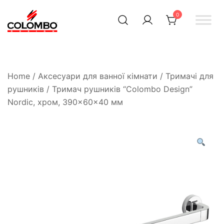
0
Офіційний інтернет-
Colombodesign
Україна
магазин Colombo Design
в Україні
Home
/
Аксесуари для ванної кімнати
/
Тримачі для
рушників
/ Тримач рушників “Colombo Design”
Nordic, хром, 390×60×40 мм