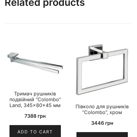
Related products
Тримач рушників
подвійний “Colombo”
Land, 345×80×45 мм
Півколо для рушників
“Colombo”, хром
7388
грн
3446
грн
ADD TO CART