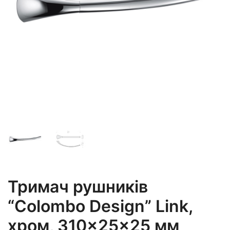
Тримач рушників
“Colombo Design” Link,
хром, 310×25×25 мм