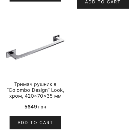
ADD TO CART
Тримач рушників
“Colombo Design” Look,
хром, 420×70×35 мм
5649
грн
ADD TO CART