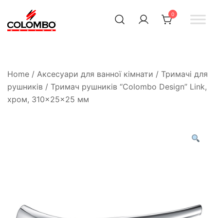
0
Офіційний інтернет-
Colombodesign
Україна
магазин Colombo Design
в Україні
Home
/
Аксесуари для ванної кімнати
/
Тримачі для
рушників
/ Тримач рушників “Colombo Design” Link,
хром, 310×25×25 мм