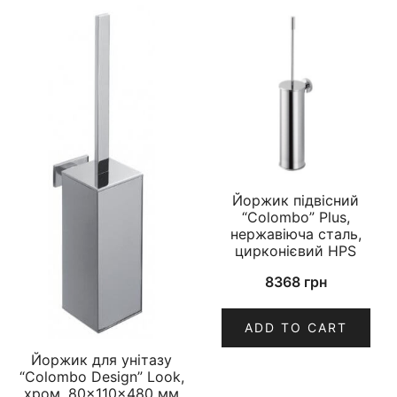
Йоржик підвісний
“Colombo” Plus,
нержавіюча сталь,
цирконієвий HPS
8368
грн
ADD TO CART
Йоржик для унітазу
“Colombo Design” Look,
хром, 80×110×480 мм