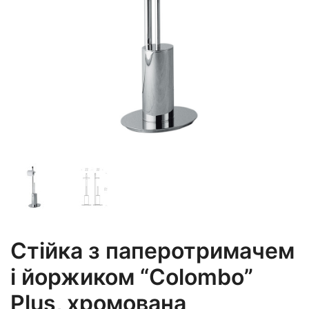
Стійка з паперотримачем
і йоржиком “Colombo”
Plus, хромована