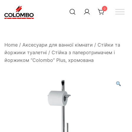
0
Офіційний інтернет-
Colombodesign
Україна
магазин Colombo Design
в Україні
Home
/
Аксесуари для ванної кімнати
/
Стійки та
йоржики туалетні
/ Стійка з паперотримачем і
йоржиком “Colombo” Plus, хромована