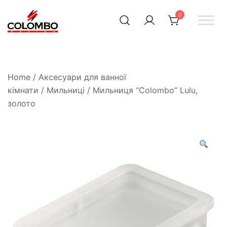
0
Офіційний інтернет-
Colombodesign
Україна
магазин Colombo Design
в Україні
Home
/
Аксесуари для ванної
кімнати
/
Мильниці
/ Мильниця “Colombo” Lulu,
золото