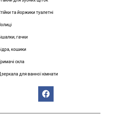
тійки та йоржики туалетні
Полиці
ішалки, гачки
ідра, кошики
римачі скла
зеркала для ванної кімнати