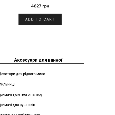
4827
грн
ADD TO CART
Аксесуари для ванної
озатори для рідкого мила
Мильниці
римачі тулетного паперу
римачі для рушників
такни для зубних щіток