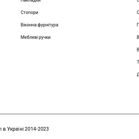
Стопори
С
Віконна фурнітура
Меблеві ручки
В
В
Т
Д
 в Україні 2014-2023