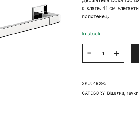
Держатель Colombo Ba
к влаге. 41 см элеган
полотенец.
In stock
-
+
SKU:
49295
CATEGORY:
Вішалки, гачки