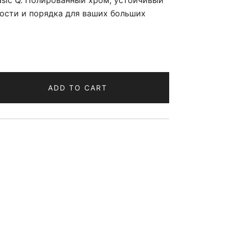
sic Q. Полированный хром, устойчивый
тности и порядка для ваших больших
ADD TO CART