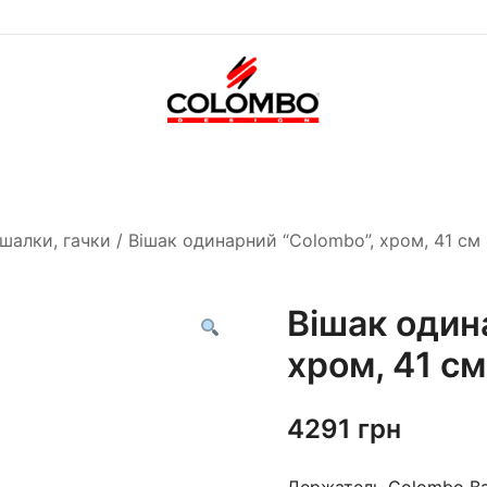
Офіційний інтернет-
Colombodesign
магазин Colombo Design
Україна
в Україні
ішалки, гачки
/ Вішак одинарний “Colombo”, хром, 41 см
Вішак один
хром, 41 см
4291
грн