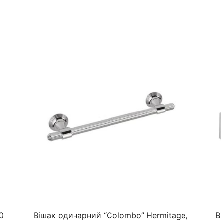
0
Вішак одинарний “Colombo” Hermitage,
В