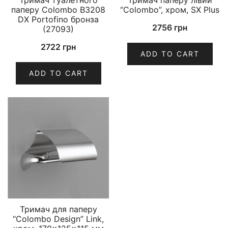
Тримач туалетного
Тримач паперу лівий
паперу Colombo B3208
“Colombo”, хром, SX Plus
DX Portofino бронза
2756
грн
(27093)
2722
грн
ADD TO CART
ADD TO CART
Тримач для паперу
“Colombo Design” Link,