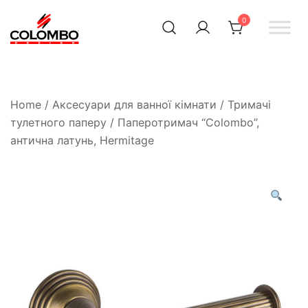
0
Офіційний інтернет-
Colombodesign
Україна
магазин Colombo Design
в Україні
Home
/
Аксесуари для ванної кімнати
/
Тримачі
тулетного паперу
/ Паперотримач “Colombo”,
антична латунь, Hermitage