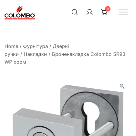
0
Офіційний інтернет-
Colombodesign
Україна
магазин Colombo Design
в Україні
Home
/
Фурнітура
/
Дверні
ручки
/
Накладки
/ Броненакладка Colombo SR93
WP хром