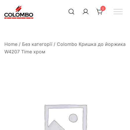
0
Офіційний інтернет-
Colombodesign
Україна
магазин Colombo Design
в Україні
Home
/
Без категорії
/ Colombo Кришка до йоржика
W4207 Time хром